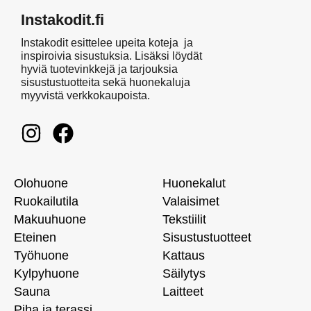
Instakodit.fi
Instakodit esittelee upeita koteja ja
inspiroivia sisustuksia. Lisäksi löydät
hyviä tuotevinkkejä ja tarjouksia
sisustustuotteita sekä huonekaluja
myyvistä verkkokaupoista.
Olohuone
Huonekalut
Ruokailutila
Valaisimet
Makuuhuone
Tekstiilit
Eteinen
Sisustustuotteet
Työhuone
Kattaus
Kylpyhuone
Säilytys
Sauna
Laitteet
Piha ja terassi