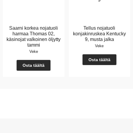
Saarni korkea nojatuoli
Tellus nojatuoli
harmaa Thomas 02,
konjakinruskea Kentucky
käsinojat valkoinen öljytty
9, musta jalka
tammi
Veke
Veke
Osta täältä
Osta täältä