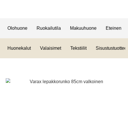
Olohuone
Ruokailutila
Makuuhuone
Eteinen
Huonekalut
Valaisimet
Tekstiilit
Sisustustuotteet