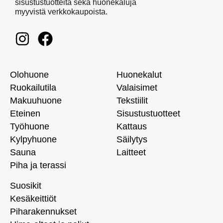
sisustustuotteita sekä huonekaluja
myyvistä verkkokaupoista.
Olohuone
Huonekalut
Ruokailutila
Valaisimet
Makuuhuone
Tekstiilit
Eteinen
Sisustustuotteet
Työhuone
Kattaus
Kylpyhuone
Säilytys
Sauna
Laitteet
Piha ja terassi
Suosikit
Kesäkeittiöt
Piharakennukset