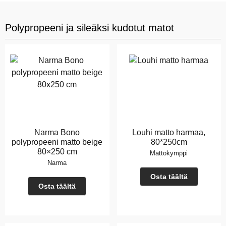
Polypropeeni ja sileäksi kudotut matot
Narma Bono
Louhi matto harmaa,
polypropeeni matto beige
80*250cm
80×250 cm
Mattokymppi
Narma
Osta täältä
Osta täältä