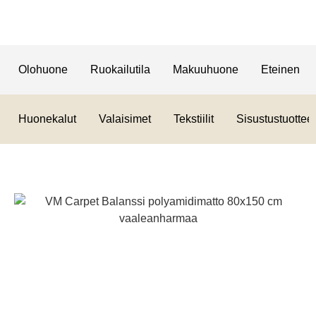
Olohuone
Ruokailutila
Makuuhuone
Eteinen
Huonekalut
Valaisimet
Tekstiilit
Sisustustuotteet