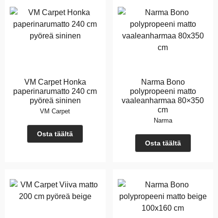
VM Carpet Honka
Narma Bono
paperinarumatto 240 cm
polypropeeni matto
pyöreä sininen
vaaleanharmaa 80×350
cm
VM Carpet
Narma
Osta täältä
Osta täältä