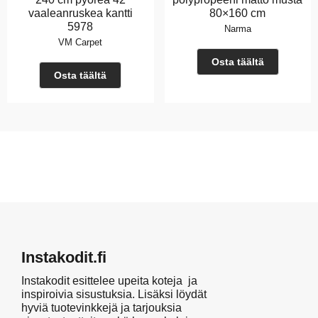
vaaleanruskea kantti
80×160 cm
5978
Narma
VM Carpet
Osta täältä
Osta täältä
Instakodit.fi
Instakodit esittelee upeita koteja ja
inspiroivia sisustuksia. Lisäksi löydät
hyviä tuotevinkkejä ja tarjouksia